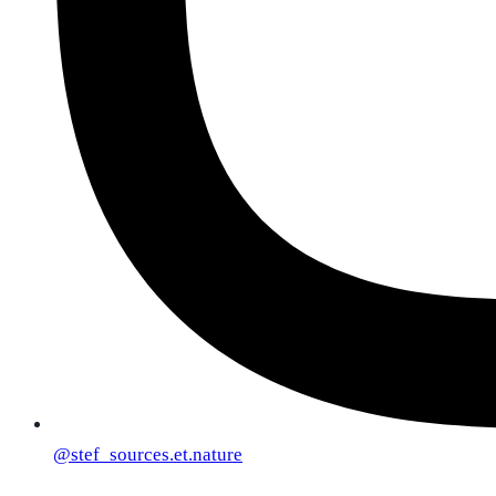
@
stef_sources.et.nature