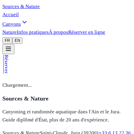
Sources & Nature
Accueil
Canyons
Nature
Infos pratiques
À propos
Réserver en ligne
FR
EN
Réserver
Chargement...
Sources & Nature
Canyoning et randonnée aquatique dans l'Ain et le Jura.
Guide diplômé d'État, plus de 20 ans d'expérience.
Sources & Nature
Saint-Claude, Jura (39200)
+33 6 13 22 36