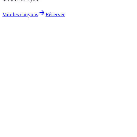
Voir les canyons
Réserver
Bugey & Ambérieu
5 canyons accessibles
Demi-journée
Environ 2h30 dans l'eau
Dès 6 ans