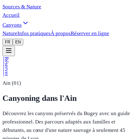
Sources & Nature
Accueil
Canyons
Nature
Infos pratiques
À propos
Réserver en ligne
FR
EN
Réserver
Ain (01)
Canyoning dans l'Ain
Découvrez les canyons préservés du Bugey avec un guide
professionnel. Des parcours adaptés aux familles et
débutants, au cœur d'une nature sauvage à seulement 45
minutes de Lyon.