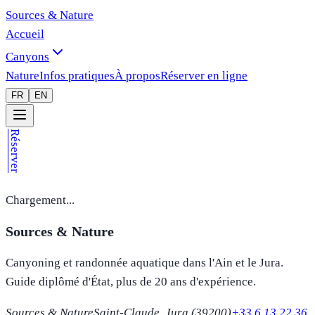
Sources & Nature
Accueil
Canyons
Nature
Infos pratiques
À propos
Réserver en ligne
FR
EN
Réserver
Chargement...
Sources & Nature
Canyoning et randonnée aquatique dans l'Ain et le Jura.
Guide diplômé d'État, plus de 20 ans d'expérience.
Sources & Nature
Saint-Claude, Jura (39200)
+33 6 13 22 36