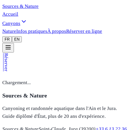
Sources & Nature
Accueil
Canyons
Nature
Infos pratiques
À propos
Réserver en ligne
FR
EN
Réserver
Chargement...
Sources & Nature
Canyoning et randonnée aquatique dans l'Ain et le Jura.
Guide diplômé d'État, plus de 20 ans d'expérience.
Sources & Nature
Saint-Claude, Jura (39200)
+33 6 13 22 36